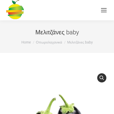
Μελιτζάνες baby
You are here:
Home
Οπωρολαχανικά
Μελιτζάνες baby