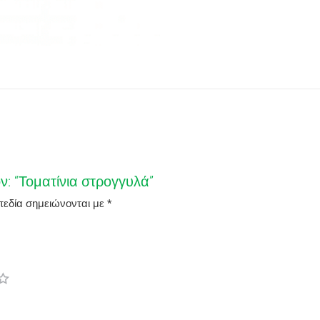
ν: “Τοματίνια στρογγυλά”
πεδία σημειώνονται με
*